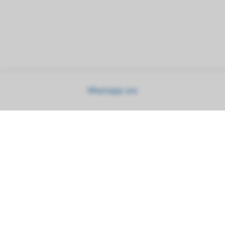
Whatsapp ons
nieuw! piercing zetten met echt goud
vraag naar de mogelijkheden